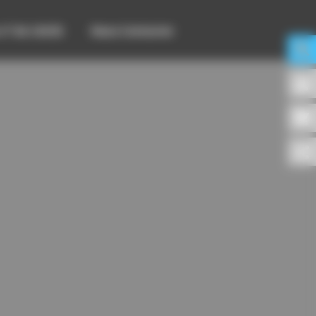
 n° de CACES
Nous Contacter
search
person
shopping_cart
share